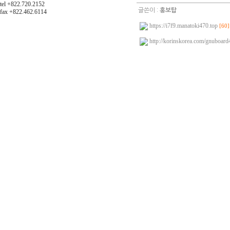
tel +822.720.2152
글쓴이 :
홍보탑
fax +822.462.6114
https://i7f9.manatoki470.top
[60]
http://korinskorea.com/gnuboard