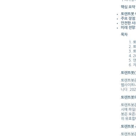
핵심 요약
토렌트봇
주요 장점
안전한 사
미래 전망
목차
토
토
토
2
안
자
토렌트봇(
토렌트봇은
웹사이트나
니다. 2
토렌트봇의
토렌트봇은
시에 파일
봇은 오픈
히 유효합
토렌트봇 
토렌트봇은