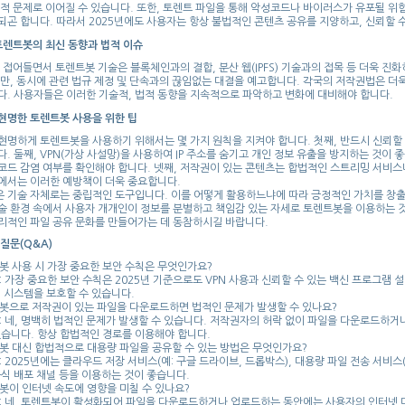
법적 문제로 이어질 수 있습니다. 또한, 토렌트 파일을 통해 악성코드나 바이러스가 유포될 위
되곤 합니다. 따라서 2025년에도 사용자는 항상 불법적인 콘텐츠 공유를 지양하고, 신뢰할 
 토렌트봇의 최신 동향과 법적 이슈
에 접어들면서 토렌트봇 기술은 블록체인과의 결합, 분산 웹(IPFS) 기술과의 접목 등 더욱 진
지만, 동시에 관련 법규 제정 및 단속과의 끊임없는 대결을 예고합니다. 각국의 저작권법은 더
다. 사용자들은 이러한 기술적, 법적 동향을 지속적으로 파악하고 변화에 대비해야 합니다.
현명한 토렌트봇 사용을 위한 팁
현명하게 토렌트봇을 사용하기 위해서는 몇 가지 원칙을 지켜야 합니다. 첫째, 반드시 신뢰할
다. 둘째, VPN(가상 사설망)을 사용하여 IP 주소를 숨기고 개인 정보 유출을 방지하는 것이
코드 감염 여부를 확인해야 합니다. 넷째, 저작권이 있는 콘텐츠는 합법적인 스트리밍 서비스나
에서는 이러한 예방책이 더욱 중요합니다.
 기술 자체로는 중립적인 도구입니다. 이를 어떻게 활용하느냐에 따라 긍정적인 가치를 창출할
술 환경 속에서 사용자 개개인이 정보를 분별하고 책임감 있는 자세로 토렌트봇을 이용하는 
리적인 파일 공유 문화를 만들어가는 데 동참하시길 바랍니다.
질문(Q&A)
트봇 사용 시 가장 중요한 보안 수칙은 무엇인가요?
: 가장 중요한 보안 수칙은 2025년 기준으로도 VPN 사용과 신뢰할 수 있는 백신 프로그램
 시스템을 보호할 수 있습니다.
트봇으로 저작권이 있는 파일을 다운로드하면 법적인 문제가 발생할 수 있나요?
: 네, 명백히 법적인 문제가 발생할 수 있습니다. 저작권자의 허락 없이 파일을 다운로드하거
습니다. 항상 합법적인 경로를 이용해야 합니다.
트봇 대신 합법적으로 대용량 파일을 공유할 수 있는 방법은 무엇인가요?
: 2025년에는 클라우드 저장 서비스(예: 구글 드라이브, 드롭박스), 대용량 파일 전송 서
식 배포 채널 등을 이용하는 것이 좋습니다.
트봇이 인터넷 속도에 영향을 미칠 수 있나요?
: 네, 토렌트봇이 활성화되어 파일을 다운로드하거나 업로드하는 동안에는 사용자의 인터넷 