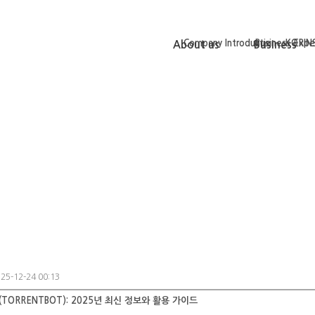
Company Introduction
Business Expe
KORINS
About us
Business
25-12-24 00:13
TORRENTBOT): 2025년 최신 정보와 활용 가이드