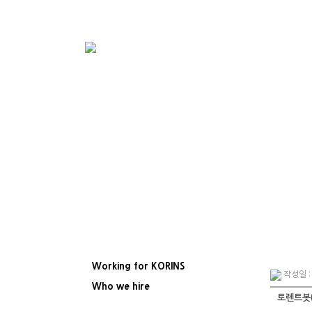
Working for KORINS
작성일 : 
Who we hire
토렌트봇(
ResumeS