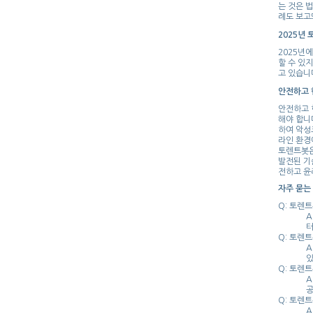
는 것은 
례도 보고
2025년
2025년
할 수 있
고 있습니
안전하고 
안전하고 
해야 합니
하여 악성
라인 환경
토렌트봇은
발전된 기
전하고 윤
자주 묻는 
Q: 토렌
A
터
Q: 토렌
A
있
Q: 토렌
A
공
Q: 토렌
A