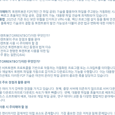
 이해하기
: 토렌트봇은 P2P(개인 간 파일 공유) 기술을 활용하여 파일을 주고받는 자동화된 
: 빠르고 효율적인 파일 공유, 검열 회피 가능, 대용량 파일 전송에 최적화되어 있습니다.
용법
: 2025년 기준 최신 보안 위협을 인지하고 VPN 사용, 백신 프로그램 설치 등을 통해 안
: 블록체인 기술과의 결합 등 토렌트봇의 발전 가능성과 더불어 관련 법규 변화에 대한 이해가
렌트봇(TORRENTBOT)이란 무엇인가?
렌트봇의 주요 장점과 활용 분야
렌트봇 사용 시 주의해야 할 점
025년 토렌트봇의 최신 동향과 법적 이슈
전하고 현명한 토렌트봇 사용을 위한 팁
주 묻는 질문(Q&A)
TORRENTBOT)이란 무엇인가?
 비트토렌트 프로토콜을 기반으로 작동하는 자동화된 프로그램 또는 스크립트를 의미합니다. 사
 채널에서 토렌트 파일을 자동으로 감지하고 다운로드하는 기능을 수행합니다. 이는 대용량 
025년에도 이러한 P2P 기술은 여전히 온라인 파일 공유의 중요한 축을 담당하고 있습니다.
 주요 장점과 활용 분야
 여러 가지 강력한 장점을 가지고 있습니다. 첫째, 중앙 서버에 의존하지 않으므로 서버 다운
을 다운로드하므로 다운로드 속도가 매우 빠릅니다. 셋째, 대용량 파일을 효율적으로 배포하
소스 소프트웨어 배포, 대규모 게임 파일 공유, 연구 데이터 교환 등 다양한 합법적인 분야에
니다.
사용 시 주의해야 할 점
 편리하지만 잠재적인 위험 요소도 존재합니다. 가장 중요한 것은 저작권 침해 문제입니다.