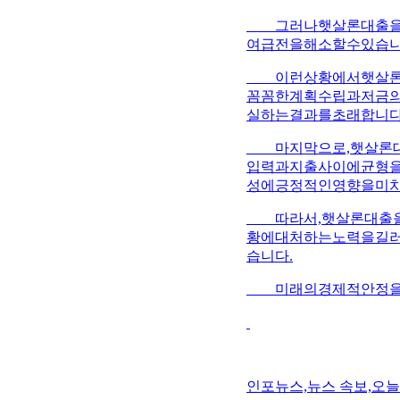
그러나햇살론대출을잘
여급전을해소할수있습니
이런상황에서햇살론대
꼼꼼한계획수립과저금의
실하는결과를초래합니다
마지막으로,햇살론대
입력과지출사이에균형을
성에긍정적인영향을미치
따라서,햇살론대출을
황에대처하는노력을길러
습니다.
미래의경제적안정을위
인포뉴스,뉴스 속보,오늘의