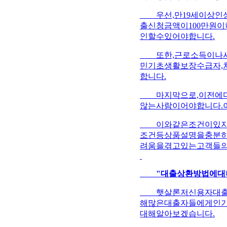
우선,만19세이상인성
출신청금액이100만원
인할수있어야합니다.
또한,근로소득이나사
민기초생활보장수급자,
합니다.
마지막으로,이전에다
않는사람이어야합니다.
이와같은조건이있지만
조건등상품설명을충분히
려움을겪고있는고객들의
"대출상환방법에대해
햇살론저신용자대출은
해많은대출자들에게인기
대해알아보겠습니다.