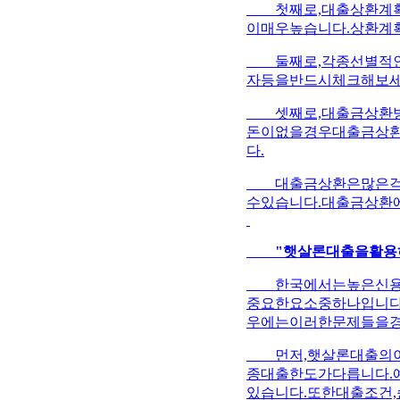
첫째로,대출상환계획
이매우높습니다.상환계
둘째로,각종선별적인부
자등을반드시체크해보세
셋째로,대출금상환방
돈이없을경우대출금상
다.
대출금상환은많은걱정
수있습니다.대출금상환
"햇살론대출을활용
한국에서는높은신용등
중요한요소중하나입니다
우에는이러한문제들을경
먼저,햇살론대출의이
종대출한도가다릅니다.
있습니다.또한대출조건