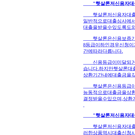
"햇살론저신용자대
햇살론저신용자대출은
일반적으로대출심사에
대출을받을수있도록도와
햇살론은신용보증기금과
8등급이하인경우신청이
간에따라다릅니다.
신용등급이미달되거나
습니다.하지만햇살론대
상환기간내에대출금을갚
햇살론은신용등급이낮
능동적으로대출금을상
결정받을수있으며,상환
"햇살론저신용자대출
햇살론저신용자대출은
러한상품역시대출신청시