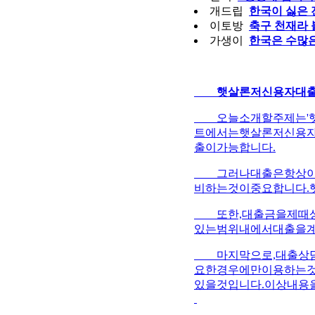
개드립
한국이 싫은 
이토방
축구 천재라 
가생이
한국은 수많은
햇살론저신용자대출
오늘소개할주제는'햇
트에서는햇살론저신용
출이가능합니다.
그러나대출은항상이자
비하는것이중요합니다.
또한,대출금을제때상
있는범위내에서대출을계
마지막으로,대출상담
요한경우에만이용하는
있을것입니다.이상내용