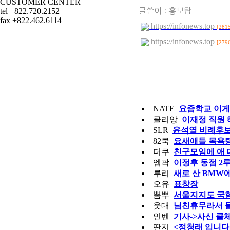
CUSTOMER CENTER
tel +822.720.2152
글쓴이 :
홍보탑
fax +822.462.6114
https://infonews.top
[281
https://infonews.top
[279
NATE
요즘학교 이게
클리앙
이재정 직원 
SLR
윤석열 비례후보
82쿡
요새애들 목욕
더쿠
친구모임에 애 
엠팍
이정후 동점 2루타
루리
새로 산 BMW
오유
표창장
뽐뿌
서울지지도 국힘 
웃대
님친휴무라서 
인벤
기사->사신 클
딴지
<정청래 입니다.