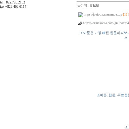
tel +822.720.2152
글쓴이 :
홍보탑
fax +822.462.6114
https://joatoon.manamoa.top
[16]
http://korinskorea.com/gnuboard4
조아툰은 가장 빠른 웹툰미리보기
스
조아툰, 웹툰, 무료웹
조