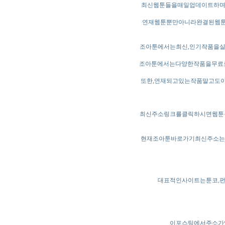
최신웹툰들을매일업데이트하며
연재웹툰뿐만아니라완결된웹툰
조아툰에서는최신,인기작품을
조아툰에서는다양한작품을무료
또한,연재되고있는작품말고도
최신주소링크를클릭하시면웹툰
현재조아툰바로가기최신주소는j
대표적인사이트는툰코,펀
이포스팅에서주소가