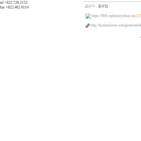
tel +822.720.2152
글쓴이 :
홍보탑
fax +822.462.6114
https://6b9.repluxuryshop.top
[1
http://korinskorea.com/gnuboard4