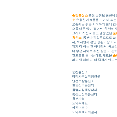
순천흥신소
관련 꿀정보 한곳에 
소
유용한 자료들을 모아서, 써본
요즘에는 뭐든 시작하기 전에 검
오를 너무 많이 겪어서, 한 번에
그래서 직접 써보고 괜찮았던
순
흥신소
, 공부나 작업용으로도 쓸
까, 보시면서 본인 상황이랑 비교
제가 다 아는 건 아니라서, 써보
더 좋은 사이트 추천 같은 거 편
앞으로도 틈나는 대로 새로운
순
라도 덜 헤매고, 더 즐겁게 만드
순천흥신소
탐정사무실저렴한곳
안전보장흥신소
인천심부름센터
몸캠피싱해킹삭제
흥신소심부름센터
청부가격
도와주세요
상간녀복수
도와주세요해결사