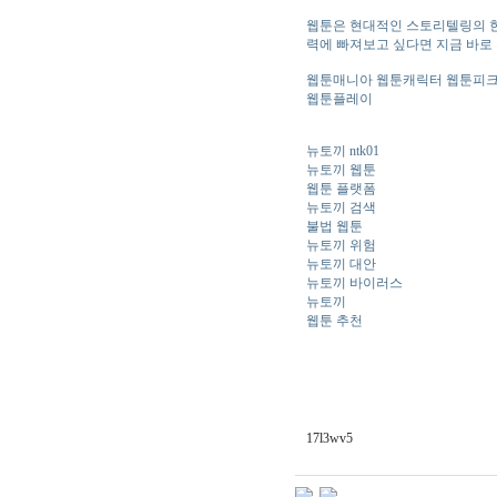
웹툰은 현대적인 스토리텔링의 한
력에 빠져보고 싶다면 지금 바로
웹툰매니아 웹툰캐릭터 웹툰피크
웹툰플레이
뉴토끼 ntk01
뉴토끼 웹툰
웹툰 플랫폼
뉴토끼 검색
불법 웹툰
뉴토끼 위험
뉴토끼 대안
뉴토끼 바이러스
뉴토끼
웹툰 추천
17l3wv5