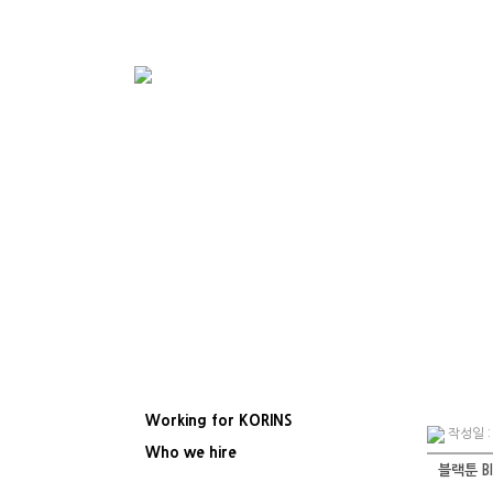
Working for KORINS
작성일 : 
Who we hire
블랙툰 B
ResumeS