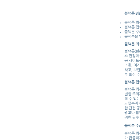
블랙툰 Bl
블랙툰 최
블랙툰 접
블랙툰 주
블랙툰을 
블랙툰 최
블랙툰(B
스 안정화
공 사이트
또한, 여
하고, 보
툰 최신 
블랙툰 접
블랙툰 최
별한 주의
할 수 있
되었는지 
한 간접 
광고나 팝
위한 필수
블랙툰 주
블랙툰 최
가 급증하