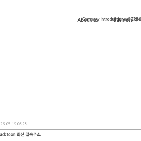
Company Introduction
Business Expe
KORINS
About us
Business
26-05-19 06:23
lacktoon 최신 접속주소