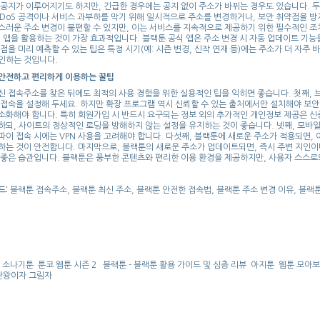
 공지가 이루어지기도 하지만, 긴급한 경우에는 공지 없이 주소가 바뀌는 경우도 있습니다. 두
DDoS 공격이나 서비스 과부하를 막기 위해 일시적으로 주소를 변경하거나, 보안 취약점을 
스러운 주소 변경이 불편할 수 있지만, 이는 서비스를 지속적으로 제공하기 위한 필수적인 조
식 앱을 활용하는 것이 가장 효과적입니다. 블랙툰 공식 앱은 주소 변경 시 자동 업데이트 기능
점을 미리 예측할 수 있는 팁은 특정 시기(예: 시즌 변경, 신작 연재 등)에는 주소가 더 자주
인하는 것입니다.
안전하고 편리하게 이용하는 꿀팁
신 접속주소를 찾은 뒤에도 최적의 사용 경험을 위한 실용적인 팁을 익히면 좋습니다. 첫째,
 접속을 설정해 두세요. 하지만 확장 프로그램 역시 신뢰할 수 있는 출처에서만 설치해야 보안
소화해야 합니다. 특히 회원가입 시 반드시 요구되는 정보 외의 추가적인 개인정보 제공은 신중
하되, 사이트의 정상적인 로딩을 방해하지 않는 설정을 유지하는 것이 좋습니다. 넷째, 모바
파이 접속 시에는 VPN 사용을 고려해야 합니다. 다섯째, 블랙툰에 새로운 주소가 적용되면,
하는 것이 안전합니다. 마지막으로, 블랙툰의 새로운 주소가 업데이트되면, 즉시 주변 지인이
 좋은 습관입니다. 블랙툰은 풍부한 콘텐츠와 편리한 이용 환경을 제공하지만, 사용자 스스로
드:
블랙툰 접속주소, 블랙툰 최신 주소, 블랙툰 안전한 접속법, 블랙툰 주소 변경 이유, 블랙툰
| 소나기툰
툰코 웹툰 시즌 2
블랙툰 - 블랙툰 활용 가이드 및 심층 리뷰
아지툰
웹툰 모아
끝판왕이자 그림자