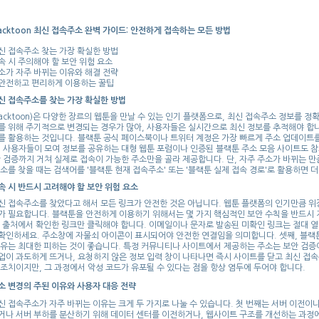
acktoon 최신 접속주소 완벽 가이드: 안전하게 접속하는 모든 방법
신 접속주소 찾는 가장 확실한 방법
속 시 주의해야 할 보안 위험 요소
소가 자주 바뀌는 이유와 해결 전략
안전하고 편리하게 이용하는 꿀팁
신 접속주소를 찾는 가장 확실한 방법
lacktoon)은 다양한 장르의 웹툰을 만날 수 있는 인기 플랫폼으로, 최신 접속주소 정보를 
를 위해 주기적으로 변경되는 경우가 많아, 사용자들은 실시간으로 최신 정보를 추적해야 합니
를 활용하는 것입니다. 블랙툰 공식 페이스북이나 트위터 계정은 가장 빠르게 주소 업데이트를
러 사용자들이 모여 정보를 공유하는 대형 웹툰 포럼이나 인증된 블랙툰 주소 모음 사이트도 참
안 검증까지 거쳐 실제로 접속이 가능한 주소만을 골라 제공합니다. 단, 자주 주소가 바뀌는 만
주소를 찾을 때는 검색어를 '블랙툰 현재 접속주소' 또는 '블랙툰 실제 접속 경로'로 활용하면 
속 시 반드시 고려해야 할 보안 위험 요소
신 접속주소를 찾았다고 해서 모든 링크가 안전한 것은 아닙니다. 웹툰 플랫폼의 인기만큼 위
가 필요합니다. 블랙툰을 안전하게 이용하기 위해서는 몇 가지 핵심적인 보안 수칙을 반드시 
는 출처에서 확인한 링크만 클릭해야 합니다. 이메일이나 문자로 발송된 미확인 링크는 절대 열어
확인하세요. 주소창에 자물쇠 아이콘이 표시되어야 안전한 연결임을 의미합니다. 셋째, 블랙
공유는 최대한 피하는 것이 좋습니다. 특정 커뮤니티나 사이트에서 제공하는 주소는 보안 검증
업이 과도하게 뜨거나, 요청하지 않은 정보 입력 창이 나타나면 즉시 사이트를 닫고 최신 접
 조치이지만, 그 과정에서 악성 코드가 유포될 수 있다는 점을 항상 염두에 두어야 합니다.
소 변경의 주된 이유와 사용자 대응 전략
신 접속주소가 자주 바뀌는 이유는 크게 두 가지로 나눌 수 있습니다. 첫 번째는 서버 이전이
거나 서버 부하를 분산하기 위해 데이터 센터를 이전하거나, 웹사이트 구조를 개선하는 과정에