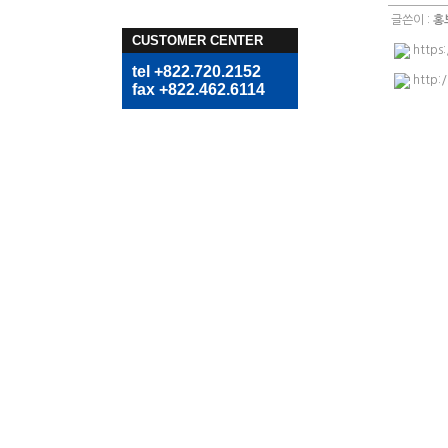
글쓴이 :
홍
CUSTOMER CENTER
https
tel +822.720.2152
http:
fax +822.462.6114