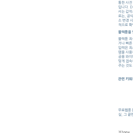
통한 사전
입니다. 
서는 갑작
로는, 공
소 변경 시
적으로 확
블랙툰을 
블랙툰 최
거나 빠른
입력은 최
램을 사용
공용 와이
맞게 접속
주는 것도
관련 키워
무료웹툰 
실, 그 
2l2qpx