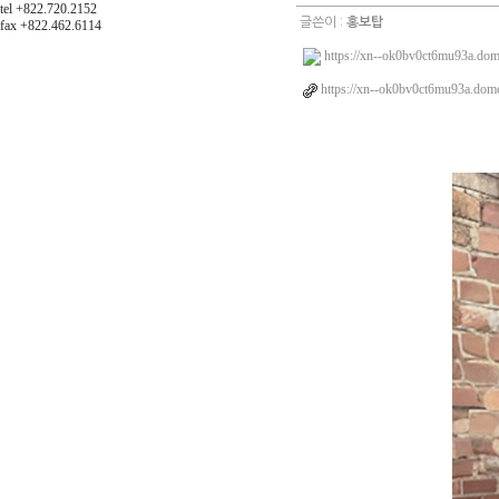
tel +822.720.2152
글쓴이 :
홍보탑
fax +822.462.6114
https://xn--ok0bv0ct6mu93a.dom
https://xn--ok0bv0ct6mu93a.domc