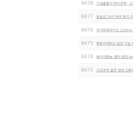
8478
기생충들의 번식전략 - 20
8477
청송군 24시 약국 찾기 
8476
아지트로마이신 250mg x
8475
북토끼대피소 같은 기능 사
8474
복수대행≫ 클릭 랭킹 Bes
8473
사건조작 알찬 정보 신뢰