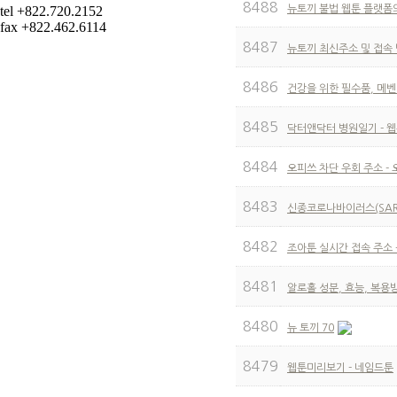
8488
tel +822.720.2152
뉴토끼 불법 웹툰 플랫폼
fax +822.462.6114
8487
뉴토끼 최신주소 및 접속
8486
건강을 위한 필수품, 메벤
8485
닥터앤닥터 병원일기 - 
8484
오피쓰 차단 우회 주소 -
8483
신종코로나바이러스(SARS-
8482
조아툰 실시간 접속 주소 -
8481
알로홀 성분, 효능, 복용방
8480
뉴 토끼 70
8479
웹툰미리보기 - 네임드툰